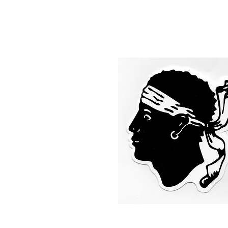
„S’entrassi‚ ndru Paradisu santu 
En nun truvassi a tia, mi n’esciria.
(Käme ich in das heil’ge Paradies
und Du wärst nicht da: ich ginge 
Prosper Merimee, 1829