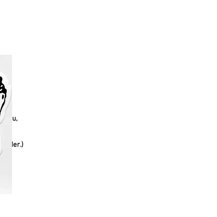
santu,
"
,
wieder.)