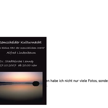
ach Korsika. Von meinen Reisen habe ich nicht nur viele Fotos, sond
d seine Menschen mitgebracht.