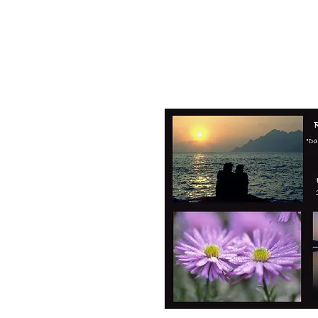
Korsika – Insel der Schönheit
Seit 1976 reise ich regelmäßig n
Informationen über das Land un